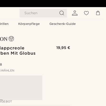
Suchen
Brillen
Körperpflege
Geschenk-Guide
lappcreole
19,95 €
rben Mit Globus
.8
SWÄHLEN
NGEBOT