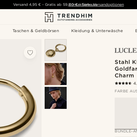
Versand
4,95 €
-
Gratis ab
59,00 €
Kontaktiere uns
-
Siehe Versandoptionen
s
Taschen & Geldbörsen
Kleidung & Unterwäsche
Stahl K
Goldfa
Charm
4
FARBE AU
BUNDLE-A