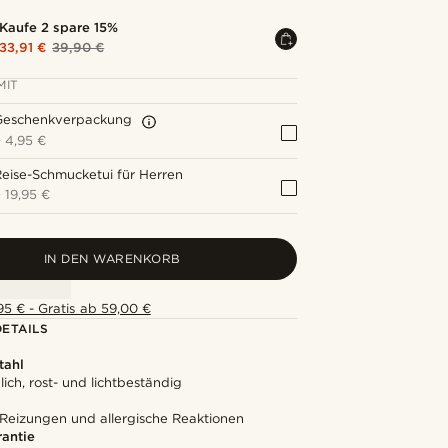
Kaufe 2 spare 15%
33,91 €
39,90 €
MIT
Geschenkverpackung
+
4,95 €
eise-Schmucketui für Herren
+
19,95 €
IN DEN WARENKORB
5 € - Gratis ab 59,00 €
ETAILS
tahl
ich, rost- und lichtbeständig
 Reizungen und allergische Reaktionen
rantie