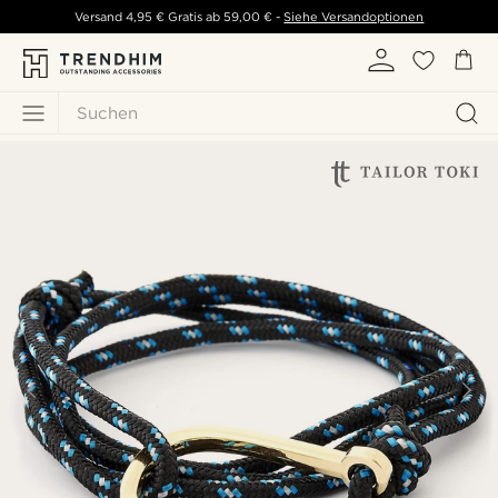
Versand
4,95 €
Gratis ab
59,00 €
-
Siehe Versandoptionen
Suchen