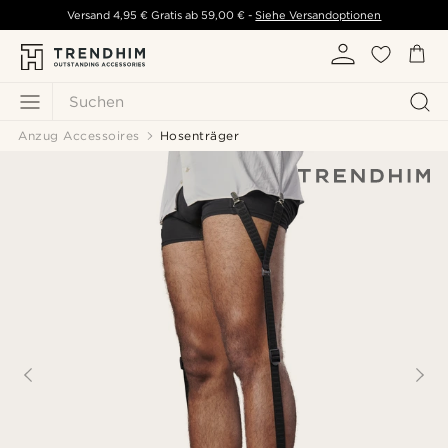
Versand
4,95 €
Gratis ab
59,00 €
-
Siehe Versandoptionen
Suchen
Anzug Accessoires
Hosenträger