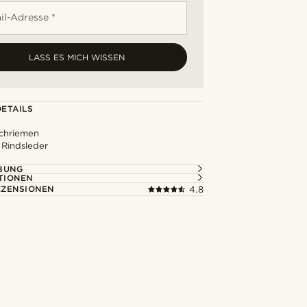
il-Adresse *
LASS ES MICH WISSEN
ETAILS
ichriemen
 Rindsleder
BUNG
TIONEN
ZENSIONEN
4.8