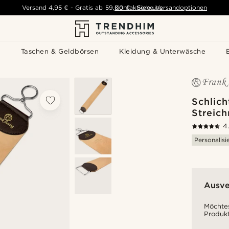
Versand
4,95 €
-
Gratis ab
59,00 €
Kontaktiere uns
-
Siehe Versandoptionen
s
Taschen & Geldbörsen
Kleidung & Unterwäsche
Schlich
Streic
4
Personalisi
Ausve
Möchtes
Produkt