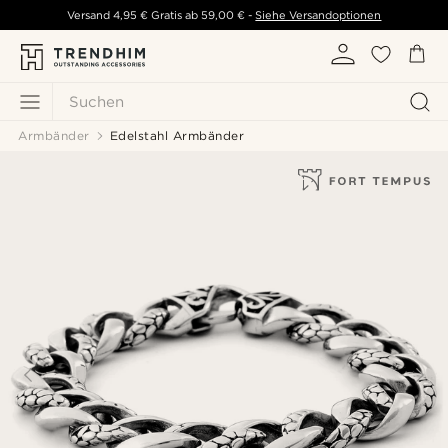
Versand
4,95 €
Gratis ab
59,00 €
-
Siehe Versandoptionen
Suchen
Armbänder
Edelstahl Armbänder