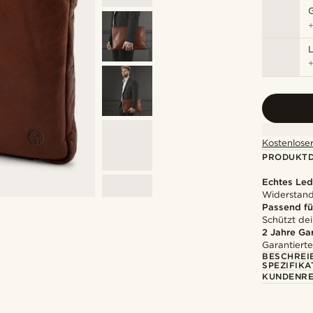
L
Kostenloser
PRODUKTD
Echtes Led
Widerstands
Passend für
Schützt dei
2 Jahre Ga
Garantierte
BESCHREI
SPEZIFIKA
KUNDENRE