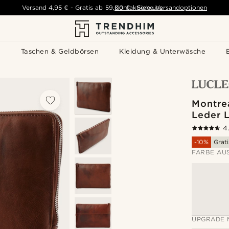
Versand
4,95 €
-
Gratis ab
59,00 €
Kontaktiere uns
-
Siehe Versandoptionen
s
Taschen & Geldbörsen
Kleidung & Unterwäsche
Montre
Leder 
4
-10%
Grat
FARBE AU
UPGRADE 