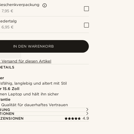
Geschenkverpackung
+
7,95 €
edertalg
+
6,95 €
IN DEN WARENKORB
 Versand für diesen Artikel
ETAILS
er
fähig, langlebig und altert mit Stil
 15.6 Zoll
nen Laptop und hält ihn sicher
rantie
 Qualität für dauerhaftes Vertrauen
BUNG
TIONEN
ZENSIONEN
4.9