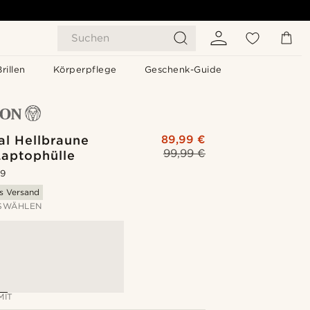
Suchen
Brillen
Körperpflege
Geschenk-Guide
al Hellbraune
89,99 €
99,99 €
Laptophülle
.9
is Versand
SWÄHLEN
MIT