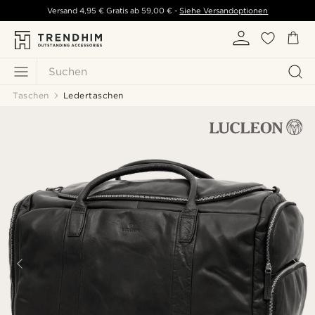
Versand
4,95 €
Gratis ab
59,00 €
-
Siehe Versandoptionen
Suchen
Taschen
Ledertaschen