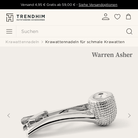
Versand
4,95 €
Gratis ab
59,00 €
-
Siehe Versandoptionen
Suchen
Krawattennadeln
Krawattennadeln für schmale Krawatten