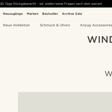
30 Tage Rückgaberecht - wir stellen keine Fragen nach dem warum!
Neuzugänge
Marken
Bestseller
Archive Sale
Neue Kollektion
Schmuck & Uhren
Anzug Accessoire
WIN
W