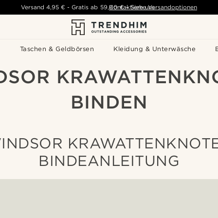
Versand
4,95 €
-
Gratis ab
59,00 €
Kontaktiere uns
-
Siehe Versandoptionen
s
Taschen & Geldbörsen
Kleidung & Unterwäsche
DSOR KRAWATTENKN
BINDEN
INDSOR KRAWATTENKNOT
BINDEANLEITUNG