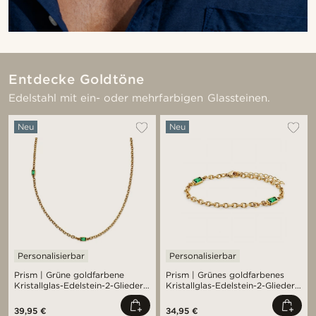
Entdecke Goldtöne
Edelstahl mit ein- oder mehrfarbigen Glassteinen.
Neu
Neu
Personalisierbar
Personalisierbar
Prism | Grüne goldfarbene
Prism | Grünes goldfarbenes
Kristallglas-Edelstein-2-Glieder-
Kristallglas-Edelstein-2-Glieder-
Halskette
Armband
39,95 €
34,95 €