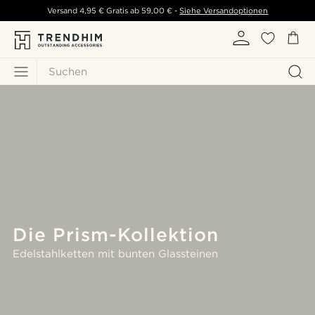
Versand
4,95 €
Gratis ab
59,00 €
-
Siehe Versandoptionen
Suchen
Die Prism-Kollektion
Edelstahlketten mit bunten Glassteinen