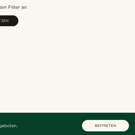
Neuste
en Filter an
Niedrigster Preis
TZEN
Höchster Preis
geboten.
BEITRETEN