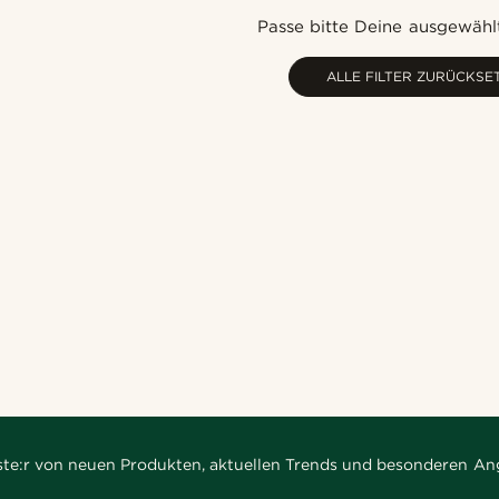
Passe bitte Deine ausgewählt
ALLE FILTER ZURÜCKSE
rste:r von neuen Produkten, aktuellen Trends und besonderen An