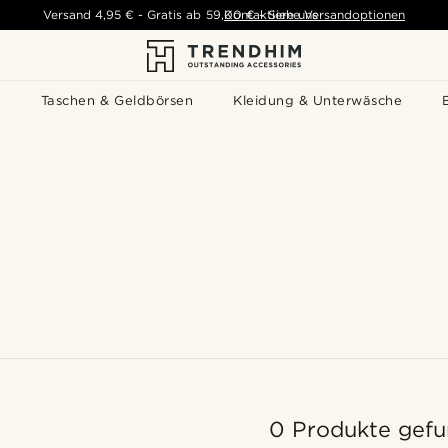
Versand
4,95 €
-
Gratis ab
59,00 €
Kontaktiere uns
-
Siehe Versandoptionen
s
Taschen & Geldbörsen
Kleidung & Unterwäsche
0 Produkte gef