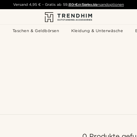
Versand
4,95 €
-
Gratis ab
59,00 €
Kontaktiere uns
-
Siehe Versandoptionen
s
Taschen & Geldbörsen
Kleidung & Unterwäsche
0 Produkte gef