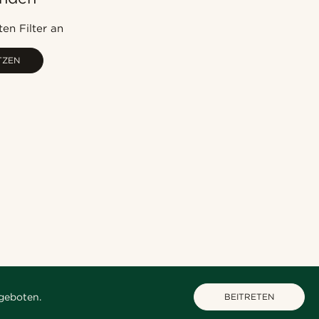
Am Beliebtesten
Neuste
en Filter an
Niedrigster Preis
TZEN
Höchster Preis
geboten.
BEITRETEN