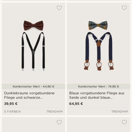
Kombinierter Wert - 44,90 €
Kombinierter Wert - 74,90 €
Dunklebraune vorgebundene
Blaue vorgebundene Fliege aus
Fliege und schwarze
Seide und dunkel blaue
Hosenträger Set
Hosenträger-Set
39,95 €
64,95 €
5 FARBEN
TRENDHIM
TRENDHIM