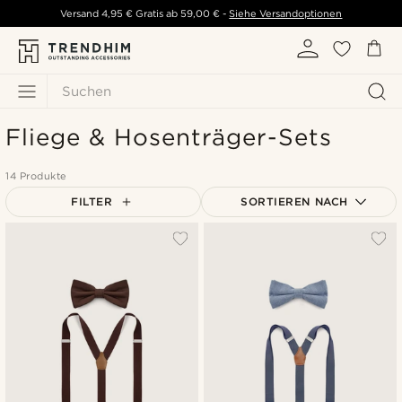
Versand
4,95 €
Gratis ab
59,00 €
-
Siehe Versandoptionen
Suchen
Fliege & Hosenträger-Sets
14 Produkte
FILTER
SORTIEREN NACH
Am Beliebtesten
Neuste
Niedrigster Preis
Höchster Preis