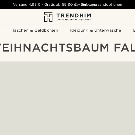
Versand
4,95 €
-
Gratis ab
59,00 €
Kontaktiere uns
-
Siehe Versandoptionen
s
Taschen & Geldbörsen
Kleidung & Unterwäsche
WEIHNACHTSBAUM FA