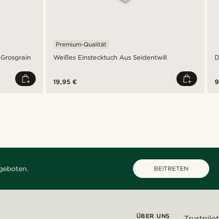
Premium-Qualität
 Grosgrain
Weißes Einstecktuch Aus Seidentwill
D
19,95 €
9
geboten.
BEITRETEN
ÜBER UNS
Trustpilot