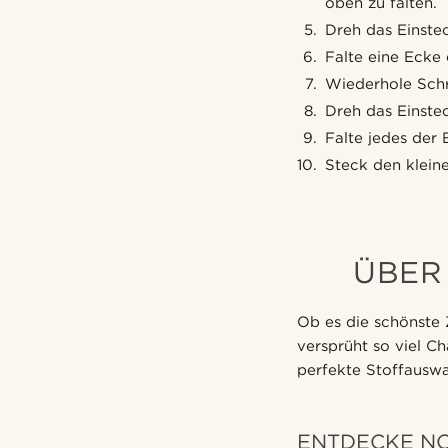
oben zu falten.
Dreh das Einste
Falte eine Ecke 
Wiederhole Schri
Dreh das Einste
Falte jedes der
Steck den klein
ÜBER
Ob es die schönste Z
versprüht so viel Ch
perfekte Stoffauswa
ENTDECKE N