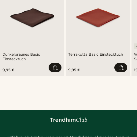
Dunkelbraunes Basic
Terrakotta Basic Einstecktuch
W
Einstecktuch
S
9,95 €
9,95 €
1