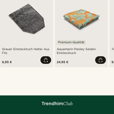
Premium-Qualität
Grauer Einstecktuch Halter Aus
Aquamarin Paisley Seiden
T
Filz
Einstecktuch
6,95 €
24,95 €
9