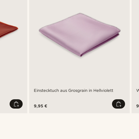
Einstecktuch aus Grosgrain in Hellviolett
W
9,95 €
9