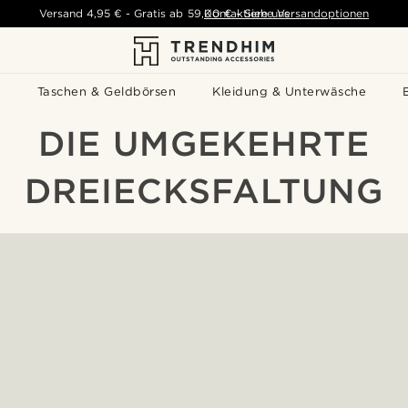
Versand
4,95 €
-
Gratis ab
59,00 €
Kontaktiere uns
-
Siehe Versandoptionen
s
Taschen & Geldbörsen
Kleidung & Unterwäsche
DIE UMGEKEHRTE
DREIECKSFALTUNG