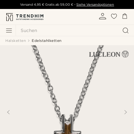
Versand
4,95 €
Gratis ab
59,00 €
-
Siehe Versandoptionen
Suchen
Halsketten
Edelstahlketten