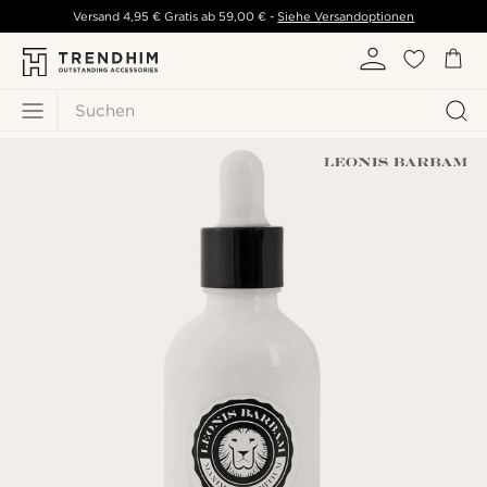
Versand
4,95 €
Gratis ab
59,00 €
-
Siehe Versandoptionen
Suchen