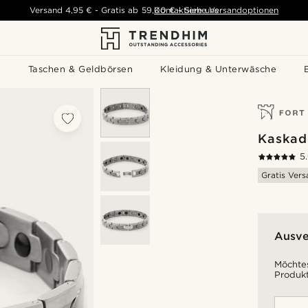
Versand
4,95 €
-
Gratis ab
59,00 €
Kontaktiere uns
-
Siehe Versandoptionen
s
Taschen & Geldbörsen
Kleidung & Unterwäsche
Kaskad
5
Gratis Ver
Ausve
Möchtes
Produkt