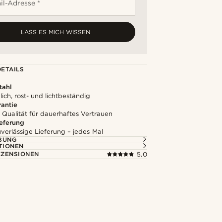
il-Adresse *
LASS ES MICH WISSEN
ETAILS
tahl
ich, rost- und lichtbeständig
rantie
 Qualität für dauerhaftes Vertrauen
ieferung
uverlässige Lieferung – jedes Mal
BUNG
TIONEN
ZENSIONEN
5.0