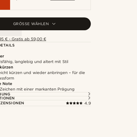
GRÖSSE WÄHLEN
5 € - Gratis ab 59,00 €
ETAILS
er
fähig, langlebig und altert mit Stil
 kürzen
leicht kürzen und wieder anbringen – für die
assform
e Note
 Zeichen mit einer markanten Prägung
BUNG
TIONEN
ZENSIONEN
4.9