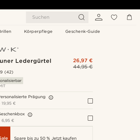
Suchen
Brillen
Körperpflege
Geschenk-Guide
uner Ledergürtel
26,97 €
44,95 €
.9
(42)
onalisierbar
MIT
ersonalisierte Prägung
+
19,95 €
Geschenkbox
+
6,95 €
Sale
Spare bis zu 50 %
Jetzt kaufen