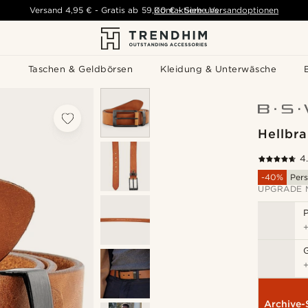
Versand
4,95 €
-
Gratis ab
59,00 €
Kontaktiere uns
-
Siehe Versandoptionen
s
Taschen & Geldbörsen
Kleidung & Unterwäsche
Hellbra
4
-40%
Pers
UPGRADE 
P
Archive-