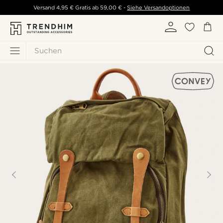
Versand
4,95 €
Gratis ab
59,00 €
-
Siehe Versandoptionen
Suchen