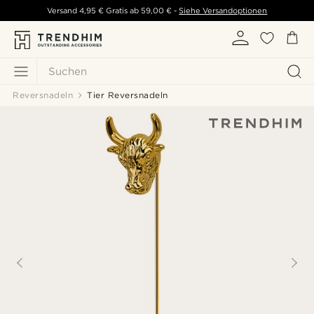
Versand
4,95 €
Gratis ab
59,00 €
-
Siehe Versandoptionen
Suchen
Reversnadeln
Tier Reversnadeln