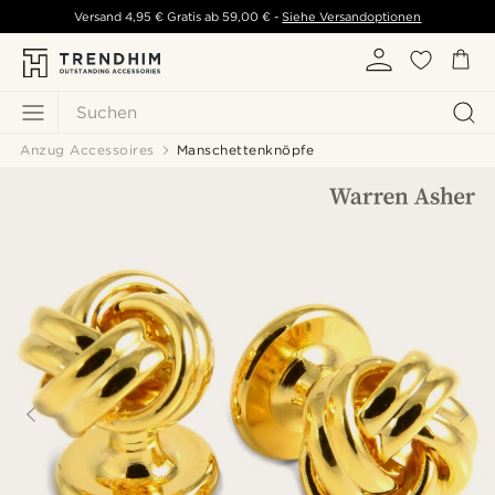
Versand
4,95 €
Gratis ab
59,00 €
-
Siehe Versandoptionen
Suchen
Anzug Accessoires
Manschettenknöpfe