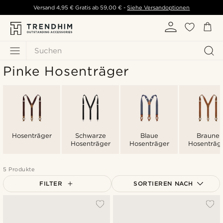
Versand
4,95 €
Gratis ab
59,00 €
-
Siehe Versandoptionen
Suchen
Pinke Hosenträger
Hosenträger
Schwarze
Blaue
Braune
Hosenträger
Hosenträger
Hosenträg
5 Produkte
FILTER
SORTIEREN NACH
Am Beliebtesten
Neuste