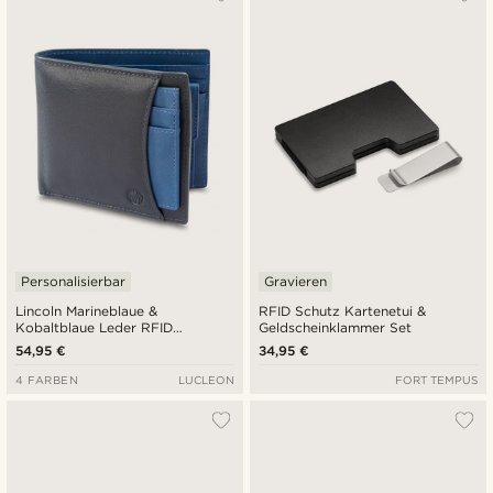
Neuste
Niedrigster Preis
Höchster Preis
Personalisierbar
Gravieren
Lincoln Marineblaue &
RFID Schutz Kartenetui &
Kobaltblaue Leder RFID
Geldscheinklammer Set
Geldbörse & Kartenetui
54,95 €
34,95 €
4 FARBEN
LUCLEON
FORT TEMPUS