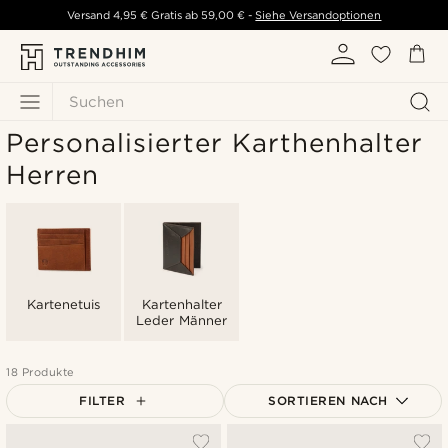
Versand
4,95 €
Gratis ab
59,00 €
-
Siehe Versandoptionen
Suchen
Personalisierter Karthenhalter
Herren
Kartenetuis
Kartenhalter
Leder Männer
18 Produkte
FILTER
SORTIEREN NACH
Am Beliebtesten