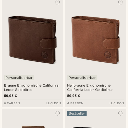
Am Beliebtesten
Neuste
Niedrigster Preis
Höchster Preis
Personalisierbar
Personalisierbar
Braune Ergonomische California
Hellbraune Ergonomische
Leder Geldbörse
California Leder Geldbörse
59,95 €
59,95 €
6 FARBEN
LUCLEON
4 FARBEN
LUCLEON
Bestseller