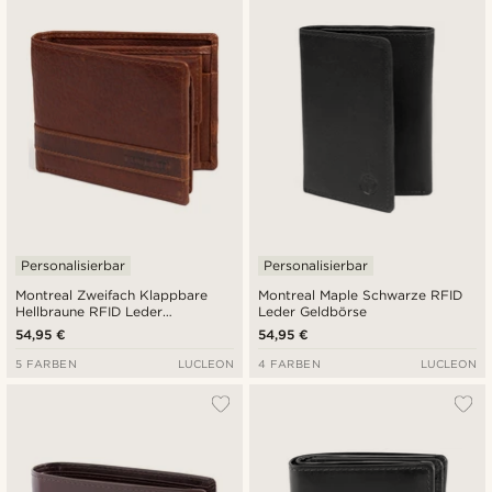
Personalisierbar
Personalisierbar
Montreal Zweifach Klappbare
Montreal Maple Schwarze RFID
Hellbraune RFID Leder
Leder Geldbörse
Geldbörse
54,95 €
54,95 €
5 FARBEN
LUCLEON
4 FARBEN
LUCLEON