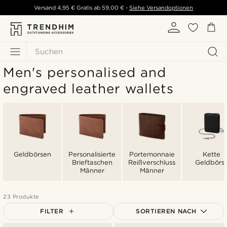
Versand
4,95 €
Gratis ab
59,00 €
-
Siehe Versandoptionen
Suchen
Men's personalised and
engraved leather wallets
Geldbörsen
Personalisierte
Portemonnaie
Kette
Brieftaschen
Reißverschluss
Geldbörs
Männer
Männer
23 Produkte
FILTER
SORTIEREN NACH