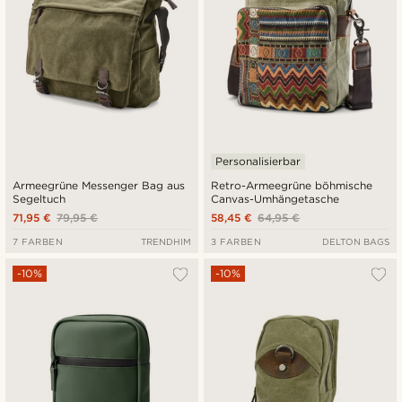
Personalisierbar
Armeegrüne Messenger Bag aus
Retro-Armeegrüne böhmische
Segeltuch
Canvas-Umhängetasche
71,95 €
79,95 €
58,45 €
64,95 €
7 FARBEN
TRENDHIM
3 FARBEN
DELTON BAGS
-10%
-10%