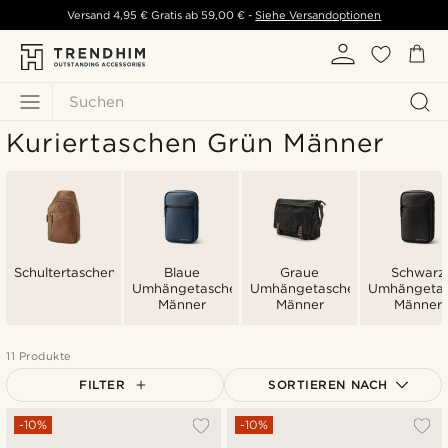
Versand
4,95 €
Gratis ab
59,00 €
-
Siehe Versandoptionen
Suchen
Kuriertaschen Grün Männer
Schultertaschen
Blaue
Graue
Schwarz
Umhängetaschen
Umhängetaschen
Umhängeta
Männer
Männer
Männer
11 Produkte
FILTER
SORTIEREN NACH
Am Beliebtesten
-10%
-10%