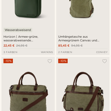
Wasserabweisend
Horizon | Armee-grüne,
Umhängetasche aus
wasserabweisende
Armeegrünem Canvas und
Umhängetasche
braunem Leder
22,45 €
24,95 €
85,45 €
94,95 €
3 FARBEN
WAYKINS
2 FARBEN
CONVEY
-10%
-10%