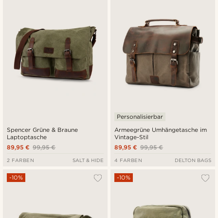
Neuste
Niedrigster Preis
Höchster Preis
Personalisierbar
Spencer Grüne & Braune
Armeegrüne Umhängetasche im
Laptoptasche
Vintage-Stil
89,95 €
99,95 €
89,95 €
99,95 €
2 FARBEN
SALT & HIDE
4 FARBEN
DELTON BAGS
-10%
-10%