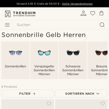
Versand
4,95 €
Gratis ab
59,00 €
-
Siehe Versandoptionen
Suchen
Sonnenbrille Gelb Herren
Sonnenbrillen
Verspiegelte
Schwarze
Braune
Sonnenbrillen
Sonnenbrillen
Sonnenbrill
Männer
Männer
Männer
8 Produkte
FILTER
SORTIEREN NACH
Am Beliebtesten