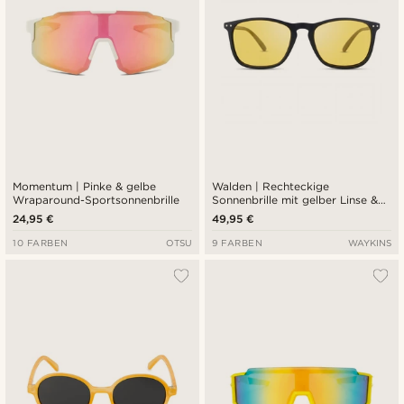
Momentum | Pinke & gelbe
Walden | Rechteckige
Wraparound-Sportsonnenbrille
Sonnenbrille mit gelber Linse &
schwarzem Rahmen
24,95 €
49,95 €
10 FARBEN
OTSU
9 FARBEN
WAYKINS