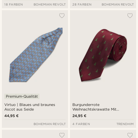
18 FARBEN
BOHEMIAN REVOLT
28 FARBEN
BOHEMIAN REVOLT
Premium-Qualität
Virtuo | Blaues und braunes
Burgunderrote
Ascot aus Seide
Weihnachtskrawatte Mit
Weihnachtsbäumen
44,95 €
24,95 €
BOHEMIAN REVOLT
4 FARBEN
TRENDHIM