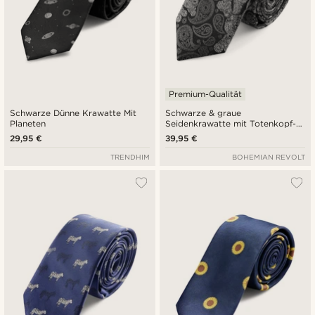
Premium-Qualität
Schwarze Dünne Krawatte Mit
Schwarze & graue
Planeten
Seidenkrawatte mit Totenkopf-
Paisleymuster | 6 cm
29,95 €
39,95 €
TRENDHIM
BOHEMIAN REVOLT