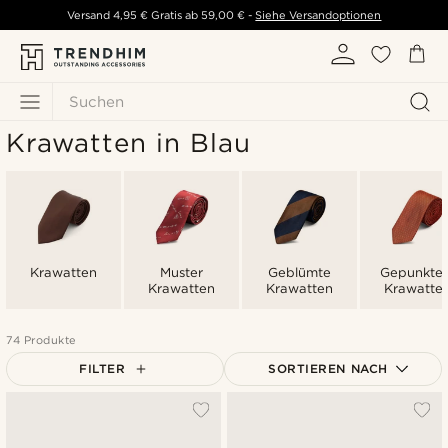
Versand
4,95 €
Gratis ab
59,00 €
-
Siehe Versandoptionen
Suchen
Krawatten in Blau
Krawatten
Muster
Geblümte
Gepunktet
Krawatten
Krawatten
Krawatte
74 Produkte
FILTER
SORTIEREN NACH
Am Beliebtesten
Neuste