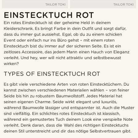
TAILOR TOKI
TAILOR TOKI
EINSTECKTUCH ROT
Ein rotes Einstecktuch ist der geheime Held in deinem
Kleiderschrank. Es bringt Farbe in dein Outfit und sorgt dafür,
dass du immer gut aussiehst. Egal, ob du zu einem schicken
Event oder einfach nur ins Büro gehst – mit einem roten
Einstecktuch bist du immer auf der sicheren Seite. Es ist ein
zeitloses Accessoire, das jedem Mann einen Hauch von Eleganz
verleiht. Und hey, wer will nicht attraktiv und selbstbewusst
wirken?
TYPES OF EINSTECKTUCH ROT
Es gibt viele verschiedene Arten von roten Einstecktüchern. Du
kannst zwischen verschiedenen Materialien wählen – von feiner
Seide bis hin zu robustem Baumwollstoff. Jedes Material hat
seinen eigenen Charme. Seide wirkt elegant und luxuriös,
während Baumwolle lässiger und entspannter ist. Auch die Muster
sind vielfältig. Ein schlichtes rotes Einstecktuch ist klassisch,
während ein gemustertes Tuch deinem Look eine verspielte Note
verleiht. Denk daran, dass die Wahl des richtigen Einstecktuchs
deinen Stil unterstreicht und dir das nötige Selbstvertrauen gibt.