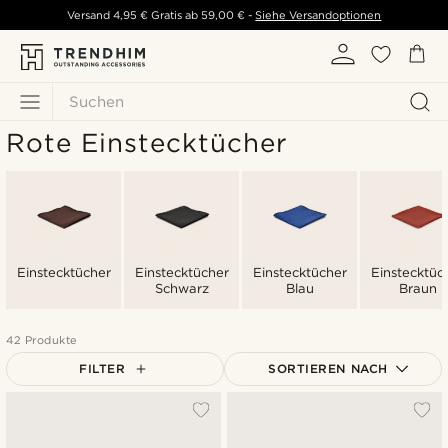
Versand
4,95 €
Gratis ab
59,00 €
-
Siehe Versandoptionen
Suchen
Rote Einstecktücher
Einstecktücher
Einstecktücher
Einstecktücher
Einstecktüc
Schwarz
Blau
Braun
42 Produkte
FILTER
SORTIEREN NACH
Am Beliebtesten
Neuste