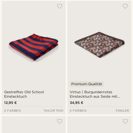
Premium-Qualität
Gestreiftes Old School
Virtuo | Burgunderrotes
Einstecktuch
Einstecktuch aus Seide mit
Paisleymuster
12,95 €
34,95 €
2 FARBEN
TAILOR TOKI
5 FARBEN
FAWLER