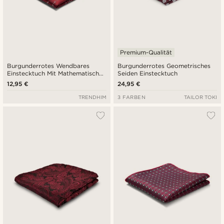
Premium-Qualität
Burgunderrotes Wendbares
Burgunderrotes Geometrisches
Einstecktuch Mit Mathematischen
Seiden Einstecktuch
Gleichungen
12,95 €
24,95 €
TRENDHIM
3 FARBEN
TAILOR TOKI