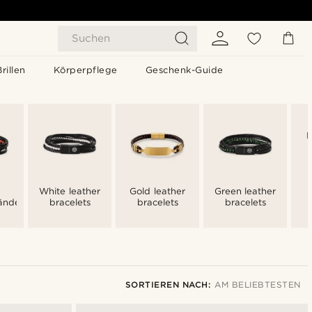
Suchen
Brillen
Körperpflege
Geschenk-Guide
P
White leather
Gold leather
Green leather
änder
bracelets
bracelets
bracelets
SORTIEREN NACH:
AM BELIEBTESTEN