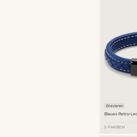
Arten der Personalisierung
Gravieren
(13)
Prägung
(1)
Gravieren
Blaues Retro-L
5 FARBEN