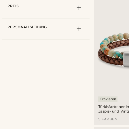
PREIS
PERSONALISIERUNG
Collin Rowe
(1)
Lucleon
(13)
Gravieren
Salt & Hide
(1)
Türkisfarbener i
Jaspis- und Vin
Ikonenarmband
5 FARBEN
€
€