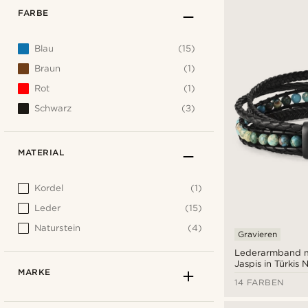
FARBE
Blau
(15)
Braun
(1)
Rot
(1)
Schwarz
(3)
MATERIAL
Kordel
(1)
Leder
(15)
Naturstein
(4)
Gravieren
Lederarmband m
Jaspis in Türkis 
MARKE
14 FARBEN