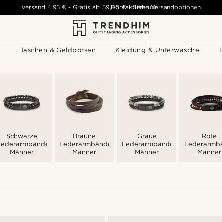
Versand
4,95 €
-
Gratis ab
59,00 €
Kontaktiere uns
-
Siehe Versandoptionen
s
Taschen & Geldbörsen
Kleidung & Unterwäsche
Schwarze
Braune
Graue
Rote
Lederarmbänder
Lederarmbänder
Lederarmbänder
Lederarmb
Männer
Männer
Männer
Männer