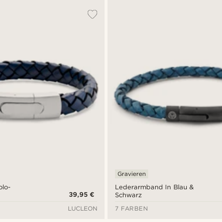
Gravieren
olo-
Lederarmband In Blau &
39,95 €
Schwarz
LUCLEON
7 FARBEN