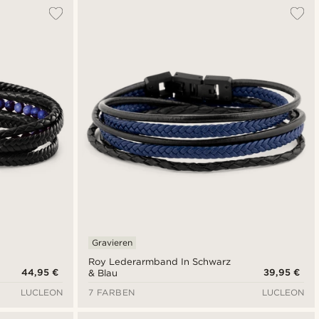
Am Beliebtesten
Neuste
Niedrigster Preis
Höchster Preis
Gravieren
Roy Lederarmband In Schwarz
44,95 €
39,95 €
& Blau
LUCLEON
7 FARBEN
LUCLEON