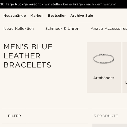
30 Tage Rückgaberecht - wir stellen keine Fragen nach dem warum!
Neuzugänge
Marken
Bestseller
Archive Sale
Neue Kollektion
Schmuck & Uhren
Anzug Accessoire
MEN'S BLUE
LEATHER
BRACELETS
Armbänder
FILTER
15 PRODUKTE