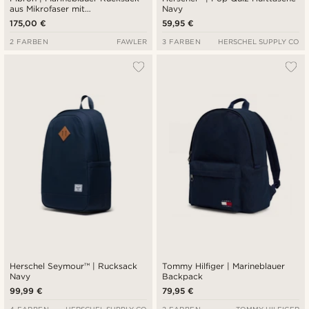
aus Mikrofaser mit
Navy
Doppelverschluss
175,00 €
59,95 €
2 FARBEN
FAWLER
3 FARBEN
HERSCHEL SUPPLY CO
Herschel Seymour™ | Rucksack
Tommy Hilfiger | Marineblauer
Navy
Backpack
99,99 €
79,95 €