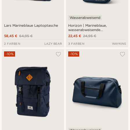
Wasserabweisend
Lars Marineblaue Laptoptasche
Horizon | Marineblaue,
wasserabweisende
Umhängetasche
58,45 €
64,95 €
22,45 €
24,95 €
2 FARBEN
LAZY BEAR
3 FARBEN
WAYKINS
-10%
-10%