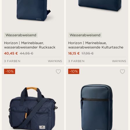
Wasserabweisend
Wasserabweisend
Horizon | Marineblauer,
Horizon | Marineblaue,
wasserabweisender Rucksack
wasserabweisende Kulturtasche
40,45 €
44,95 €
16,15 €
17,95 €
3 FARBEN
WAYKINS
3 FARBEN
WAYKINS
-10%
-10%