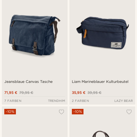
Neuste
Niedrigster Preis
Höchster Preis
Jeansblaue Canvas Tasche
Liam Marineblauer Kulturbeutel
71,95 €
79,95 €
35,95 €
39,95 €
7 FARBEN
TRENDHIM
2 FARBEN
LAZY BEAR
-10%
-10%