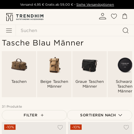
Versand
4,95 €
Gratis ab
59,00 €
-
Siehe Versandoptionen
Suchen
Tasche Blau Männer
Taschen
Beige Taschen
Graue Taschen
Schwarz
Männer
Männer
Taschen
Männer
31 Produkte
FILTER
SORTIEREN NACH
Am Beliebtesten
-10%
-10%