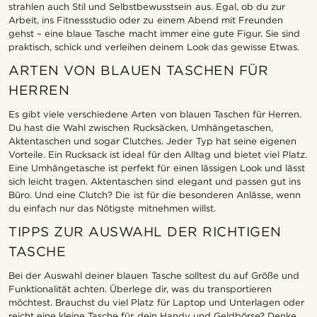
strahlen auch Stil und Selbstbewusstsein aus. Egal, ob du zur
Arbeit, ins Fitnessstudio oder zu einem Abend mit Freunden
gehst – eine blaue Tasche macht immer eine gute Figur. Sie sind
praktisch, schick und verleihen deinem Look das gewisse Etwas.
ARTEN VON BLAUEN TASCHEN FÜR
HERREN
Es gibt viele verschiedene Arten von blauen Taschen für Herren.
Du hast die Wahl zwischen Rucksäcken, Umhängetaschen,
Aktentaschen und sogar Clutches. Jeder Typ hat seine eigenen
Vorteile. Ein Rucksack ist ideal für den Alltag und bietet viel Platz.
Eine Umhängetasche ist perfekt für einen lässigen Look und lässt
sich leicht tragen. Aktentaschen sind elegant und passen gut ins
Büro. Und eine Clutch? Die ist für die besonderen Anlässe, wenn
du einfach nur das Nötigste mitnehmen willst.
TIPPS ZUR AUSWAHL DER RICHTIGEN
TASCHE
Bei der Auswahl deiner blauen Tasche solltest du auf Größe und
Funktionalität achten. Überlege dir, was du transportieren
möchtest. Brauchst du viel Platz für Laptop und Unterlagen oder
reicht eine kleine Tasche für dein Handy und Geldbörse? Denke