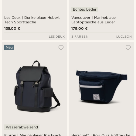
Echtes Leder
Les Deux | Dunkelblaue Hubert
Vancouver | Marineblaue
Tech Sporttasche
Laptoptasche aus Leder
135,00 €
179,00 €
LES DEUX
3 FARBEN
LUCLEON
Neu
Wasserabweisend
Fibron | Marineblauer Rucksack
Herschel™ | Pop Quiz Hüfttasche