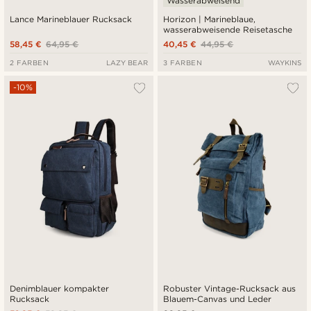
Wasserabweisend
Lance Marineblauer Rucksack
Horizon | Marineblaue,
wasserabweisende Reisetasche
58,45 €
64,95 €
40,45 €
44,95 €
2 FARBEN
LAZY BEAR
3 FARBEN
WAYKINS
-10%
Denimblauer kompakter
Robuster Vintage-Rucksack aus
Rucksack
Blauem-Canvas und Leder