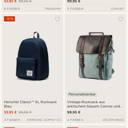
53,95 €
59,95 €
99,95 €
6 FARBEN
TRENDHIM
4 FARBEN
CONVEY
-10%
Personalisierbar
Herschel Classic™ XL Rucksack
Vintage-Rucksack aus
Blau
arktischem blauem Canvas und
dunklem Leder
53,95 €
59,95 €
99,95 €
3 FARBEN
HERSCHEL SUPPLY CO
4 FARBEN
DELTON BAGS