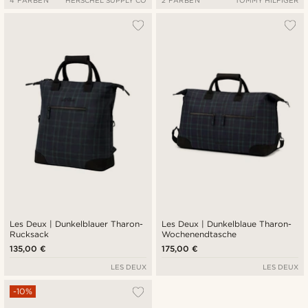
4 FARBEN
HERSCHEL SUPPLY CO
2 FARBEN
TOMMY HILFIGER
Les Deux | Dunkelblauer Tharon-
Les Deux | Dunkelblaue Tharon-
Rucksack
Wochenendtasche
135,00 €
175,00 €
LES DEUX
LES DEUX
-10%