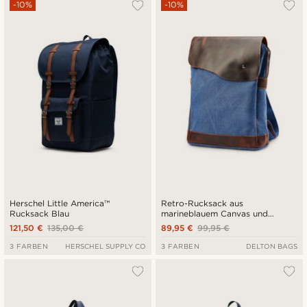
-10%
-10%
Herschel Little America™
Retro-Rucksack aus
Rucksack Blau
marineblauem Canvas und
dunklem Leder
121,50 €
135,00 €
89,95 €
99,95 €
3 FARBEN
HERSCHEL SUPPLY CO
3 FARBEN
DELTON BAGS