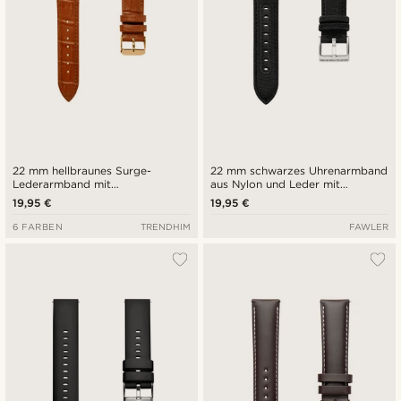
22 mm hellbraunes Surge-
22 mm schwarzes Uhrenarmband
Lederarmband mit
aus Nylon und Leder mit
Krokodilprägung,
Schnellverschluss
19,95 €
19,95 €
roségoldfarbener Schnalle und
Schnellverschluss
6 FARBEN
TRENDHIM
FAWLER