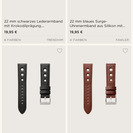
22 mm schwarzes Lederarmband
22 mm blaues Surge-
mit Krokodilprägung,
Uhrenarmband aus Silikon mit
goldfarbener Schnalle und
Schnellverschluss
19,95 €
19,95 €
Schnellverschluss
6 FARBEN
TRENDHIM
4 FARBEN
FAWLER