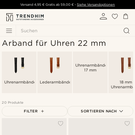
Versand
4,95 €
Gratis ab
59,00 €
-
Siehe Versandoptionen
Suchen
Arband für Uhren 22 mm
Uhrenarmbänder
17 mm
Uhrenarmbänder
Lederarmbänder
18 mm
Uhrenarmbä
20 Produkte
FILTER
SORTIEREN NACH
Am Beliebtesten
Neuste