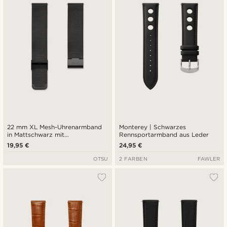
Niedrigster Preis
Höchster Preis
22 mm XL Mesh-Uhrenarmband
Monterey | Schwarzes
in Mattschwarz mit
Rennsportarmband aus Leder
Schnellverschluss
19,95 €
24,95 €
OTSU
2 FARBEN
FAWLER