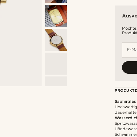
Ausve
Möchtes
Produkt
E-Ma
PRODUKTD
Saphirglas
Hochwertige
dauerhafte 
Wasserdic
Spritzwass
Händewasch
Schwimme