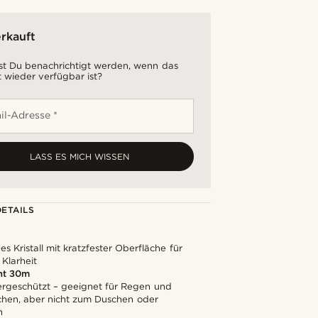
rkauft
t Du benachrichtigt werden, wenn das
 wieder verfügbar ist?
il-Adresse *
LASS ES MICH WISSEN
ETAILS
s Kristall mit kratzfester Oberfläche für
Klarheit
ht 30m
ergeschützt – geeignet für Regen und
en, aber nicht zum Duschen oder
n