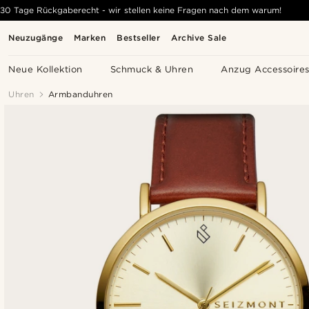
30 Tage Rückgaberecht - wir stellen keine Fragen nach dem warum!
Neuzugänge
Marken
Bestseller
Archive Sale
Neue Kollektion
Schmuck & Uhren
Anzug Accessoire
Uhren
Armbanduhren