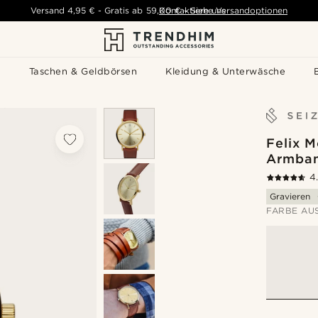
Versand
4,95 €
-
Gratis ab
59,00 €
Kontaktiere uns
-
Siehe Versandoptionen
s
Taschen & Geldbörsen
Kleidung & Unterwäsche
Felix 
Armba
4
Gravieren
FARBE AU