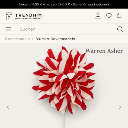
Versand
4,95 €
Gratis ab
59,00 €
-
Siehe Versandoptionen
Suchen
Reversnadeln
Blumen-Reversnadeln