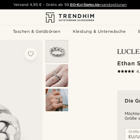
Versand
4,95 €
-
Gratis ab
59,00 €
Kontaktiere uns
-
Siehe Versandoptionen
s
Taschen & Geldbörsen
Kleidung & Unterwäsche
Ethan S
4
Die G
Möchtes
Größe w
Größe