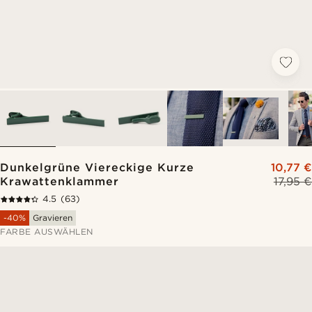
Dunkelgrüne Viereckige Kurze
10,77 €
Krawattenklammer
17,95 €
4.5
(63)
-40%
Gravieren
FARBE AUSWÄHLEN