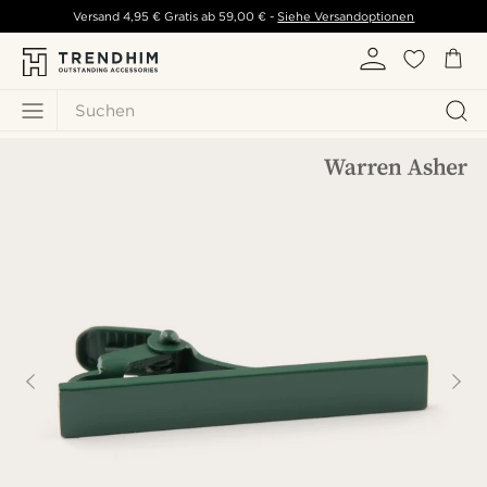
Versand
4,95 €
Gratis ab
59,00 €
-
Siehe Versandoptionen
Suchen