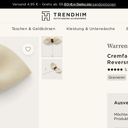
Versand
4,95 €
-
Gratis ab
59,00 €
Kontaktiere uns
-
Siehe Versandoptionen
s
Taschen & Geldbörsen
Kleidung & Unterwäsche
Cremfa
Revers
5
Gravieren
Ausve
Möchtes
Produkt