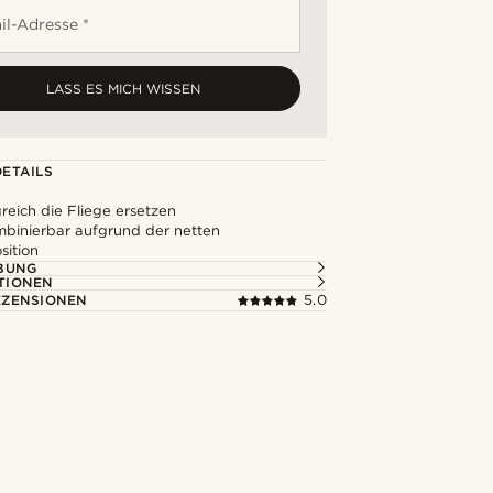
il-Adresse *
LASS ES MICH WISSEN
ETAILS
reich die Fliege ersetzen
mbinierbar aufgrund der netten
ition
BUNG
TIONEN
ZENSIONEN
5.0