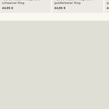
schwarzer Ring
goldfarbener Ring
g
44,95 €
44,95 €
4