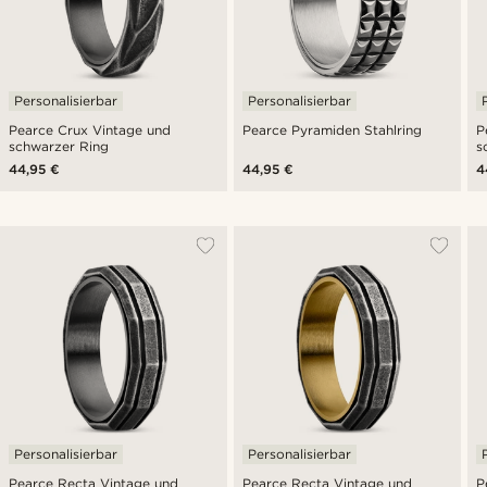
Personalisierbar
Personalisierbar
Pearce Crux Vintage und
Pearce Pyramiden Stahlring
P
schwarzer Ring
s
44,95 €
44,95 €
4
Personalisierbar
Personalisierbar
Pearce Recta Vintage und
Pearce Recta Vintage und
P