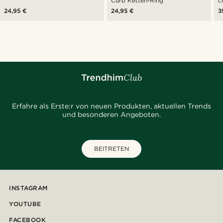
Curb Ketten-Ring
c
24,95 €
24,95 €
3
Erfahre als Erste:r von neuen Produkten, aktuellen Trends
und besonderen Angeboten.
BEITRETEN
INSTAGRAM
YOUTUBE
FACEBOOK