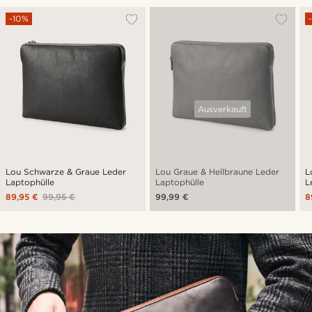
-10%
Ausverkauft
Lou Schwarze & Graue Leder
Lou Graue & Hellbraune Leder
L
Laptophülle
Laptophülle
L
89,95 €
99,95 €
99,99 €
8