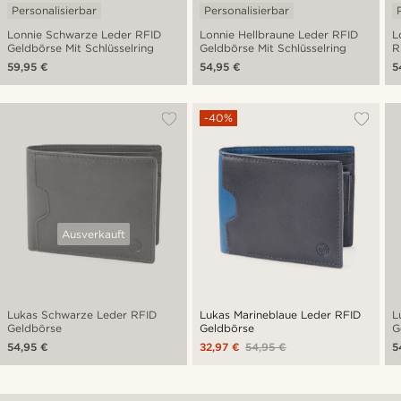
Personalisierbar
Personalisierbar
Lonnie Schwarze Leder RFID
Lonnie Hellbraune Leder RFID
L
Geldbörse Mit Schlüsselring
Geldbörse Mit Schlüsselring
R
S
59,95 €
54,95 €
5
-40%
Ausverkauft
Lukas Schwarze Leder RFID
Lukas Marineblaue Leder RFID
L
Geldbörse
Geldbörse
G
54,95 €
32,97 €
54,95 €
5