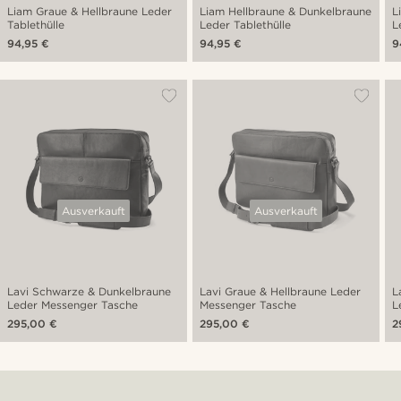
Liam Graue & Hellbraune Leder
Liam Hellbraune & Dunkelbraune
L
Tablethülle
Leder Tablethülle
L
94,95 €
94,95 €
9
Ausverkauft
Ausverkauft
Lavi Schwarze & Dunkelbraune
Lavi Graue & Hellbraune Leder
L
Leder Messenger Tasche
Messenger Tasche
L
295,00 €
295,00 €
2