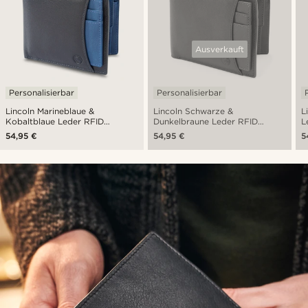
Ausverkauft
Personalisierbar
Personalisierbar
Lincoln Marineblaue &
Lincoln Schwarze &
L
Kobaltblaue Leder RFID
Dunkelbraune Leder RFID
L
Geldbörse & Kartenetui
Geldbörse & Kartenetui
K
54,95 €
54,95 €
5