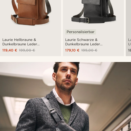
Personalisierbar
Laurie Hellbraune &
Laurie Schwarze &
L
Dunkelbraune Leder
Dunkelbraune Leder
U
Umhängetasche
Umhängetasche
119,40 €
199,00 €
179,10 €
199,00 €
1