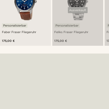
Ausverkauft
Personalisierbar
Personalisierbar
Faber Fraser Fliegeruhr
Feliks Fraser Fliegeruhr
F
175,00 €
175,00 €
1