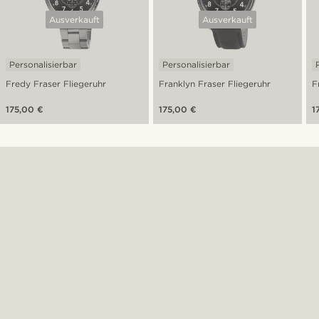
Ausverkauft
Ausverkauft
Personalisierbar
Personalisierbar
Fredy Fraser Fliegeruhr
Franklyn Fraser Fliegeruhr
F
175,00 €
175,00 €
1