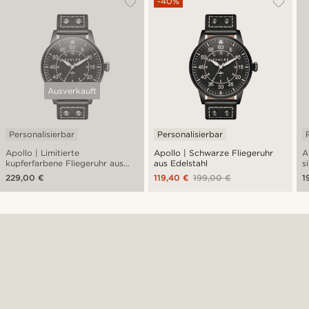
-40%
Ausverkauft
Personalisierbar
Personalisierbar
Apollo | Limitierte
Apollo | Schwarze Fliegeruhr
A
kupferfarbene Fliegeruhr aus
aus Edelstahl
s
Edelstahl
E
229,00 €
119,40 €
199,00 €
1