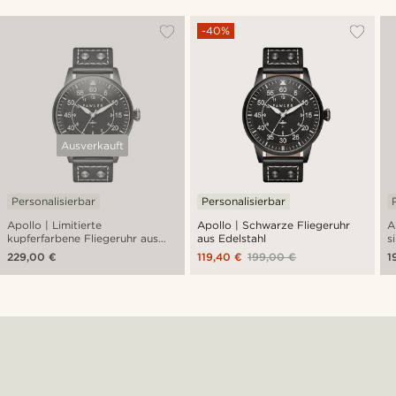
-40%
Ausverkauft
Personalisierbar
Personalisierbar
Apollo | Limitierte
Apollo | Schwarze Fliegeruhr
A
kupferfarbene Fliegeruhr aus
aus Edelstahl
s
Edelstahl
E
229,00 €
119,40 €
199,00 €
1