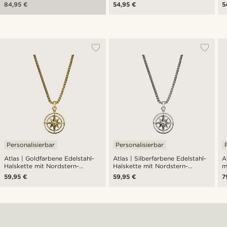
limitierter Auflage
84,95 €
54,95 €
5
Personalisierbar
Personalisierbar
Atlas | Goldfarbene Edelstahl-
Atlas | Silberfarbene Edelstahl-
A
Halskette mit Nordstern-
Halskette mit Nordstern-
m
Anhänger
Anhänger
N
59,95 €
59,95 €
7