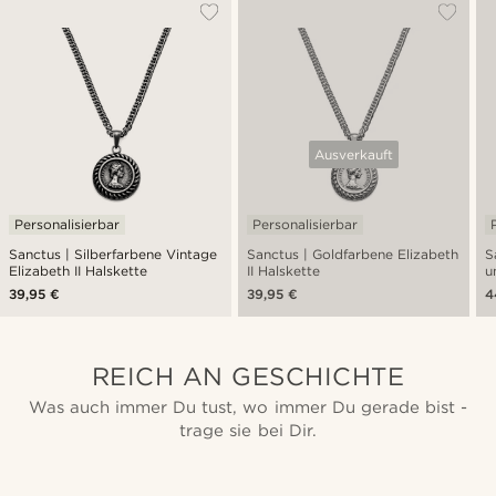
Ausverkauft
Personalisierbar
Personalisierbar
Sanctus | Silberfarbene Vintage
Sanctus | Goldfarbene Elizabeth
S
Elizabeth II Halskette
II Halskette
u
H
39,95 €
39,95 €
4
REICH AN GESCHICHTE
Was auch immer Du tust, wo immer Du gerade bist -
trage sie bei Dir.