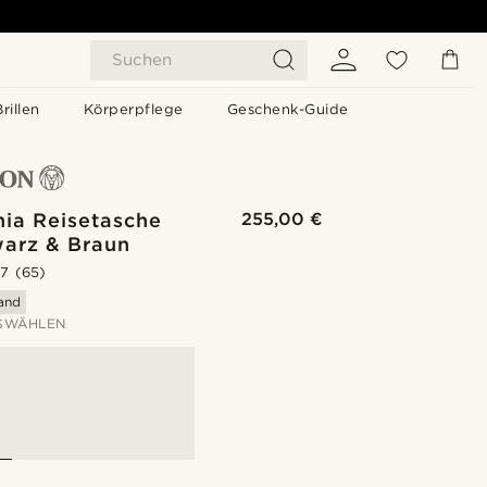
Suchen
Brillen
Körperpflege
Geschenk-Guide
nia Reisetasche
255,00 €
warz & Braun
.7
(65)
sand
SWÄHLEN