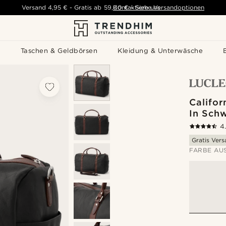
Versand
4,95 €
-
Gratis ab
59,00 €
Kontaktiere uns
-
Siehe Versandoptionen
s
Taschen & Geldbörsen
Kleidung & Unterwäsche
Califor
In Sch
4
Gratis Ver
FARBE AU