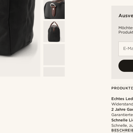
Ausve
Möchtes
Produkt
E-Ma
PRODUKTD
Echtes Led
Widerstands
2 Jahre Ga
Garantierte
Schnelle L
Schnelle, z
BESCHREI