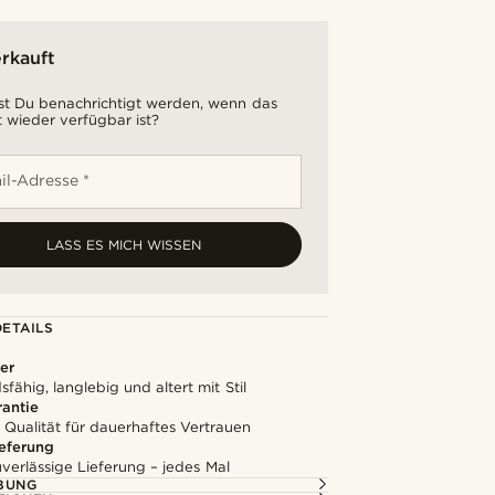
rkauft
t Du benachrichtigt werden, wenn das
 wieder verfügbar ist?
il-Adresse *
LASS ES MICH WISSEN
ETAILS
er
fähig, langlebig und altert mit Stil
rantie
 Qualität für dauerhaftes Vertrauen
ieferung
uverlässige Lieferung – jedes Mal
BUNG