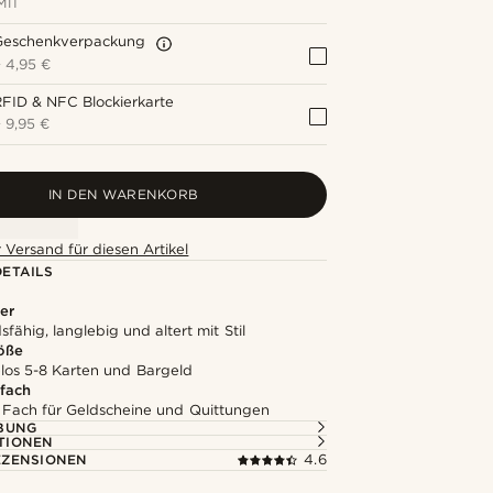
MIT
Geschenkverpackung
+
4,95 €
FID & NFC Blockierkarte
+
9,95 €
IN DEN WARENKORB
 Versand für diesen Artikel
ETAILS
er
fähig, langlebig und altert mit Stil
röße
los 5-8 Karten und Bargeld
fach
 Fach für Geldscheine und Quittungen
BUNG
TIONEN
ZENSIONEN
4.6