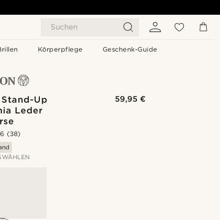
Suchen
Brillen
Körperpflege
Geschenk-Guide
 Stand-Up
59,95 €
nia Leder
rse
.6
(38)
sand
SWÄHLEN