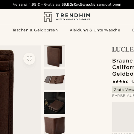
Versand
4,95 €
-
Gratis ab
59,00 €
Kontaktiere uns
-
Siehe Versandoptionen
s
Taschen & Geldbörsen
Kleidung & Unterwäsche
Braune
Califor
Geldbö
4
Gratis Ver
FARBE AU