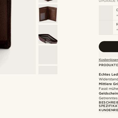
UPGRADE 
R
Kostenloser
PRODUKTD
Echtes Led
Widerstands
Mittlere G
Fasst mühe
Geldschein
Getrenntes
BESCHREI
SPEZIFIKA
KUNDENRE