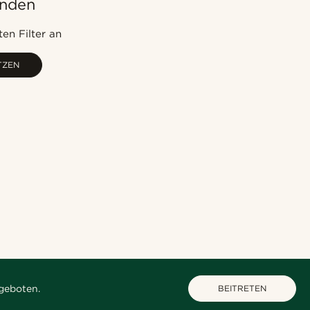
unden
Am Beliebtesten
Neuste
en Filter an
Niedrigster Preis
TZEN
Höchster Preis
geboten.
BEITRETEN