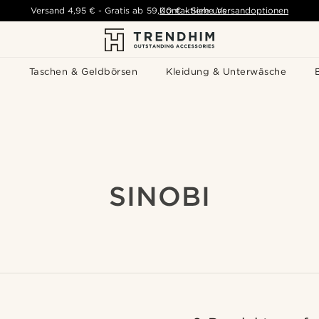
Versand
4,95 €
-
Gratis ab
59,00 €
Kontaktiere uns
-
Siehe Versandoptionen
s
Taschen & Geldbörsen
Kleidung & Unterwäsche
SINOBI