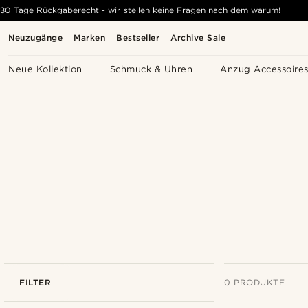
30 Tage Rückgaberecht - wir stellen keine Fragen nach dem warum!
Neuzugänge
Marken
Bestseller
Archive Sale
Neue Kollektion
Schmuck & Uhren
Anzug Accessoire
FILTER
0 PRODUKTE