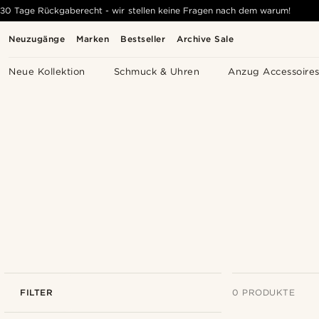
30 Tage Rückgaberecht - wir stellen keine Fragen nach dem warum!
Neuzugänge
Marken
Bestseller
Archive Sale
Neue Kollektion
Schmuck & Uhren
Anzug Accessoire
FILTER
0 PRODUKTE