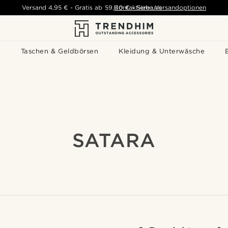
Versand
4,95 €
-
Gratis ab
59,00 €
Kontaktiere uns
-
Siehe Versandoptionen
s
Taschen & Geldbörsen
Kleidung & Unterwäsche
SATARA