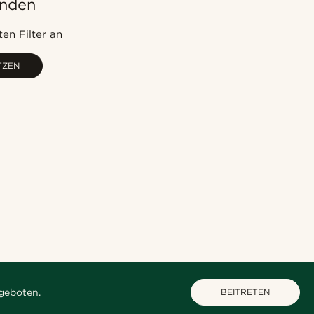
unden
Am Beliebtesten
Neuste
en Filter an
Niedrigster Preis
TZEN
Höchster Preis
geboten.
BEITRETEN