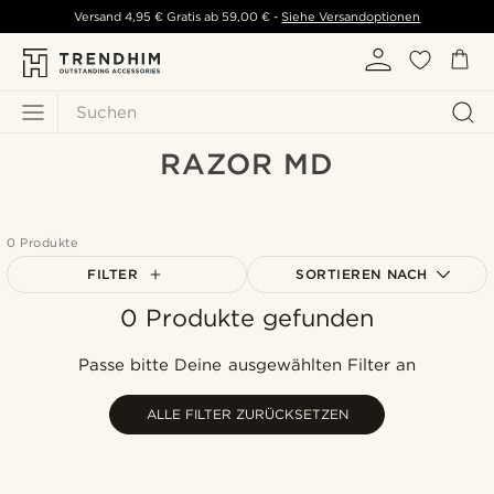
Versand
4,95 €
Gratis ab
59,00 €
-
Siehe Versandoptionen
Suchen
RAZOR MD
0 Produkte
FILTER
SORTIEREN NACH
0 Produkte gefunden
Am Beliebtesten
Neuste
Passe bitte Deine ausgewählten Filter an
Niedrigster Preis
Höchster Preis
ALLE FILTER ZURÜCKSETZEN